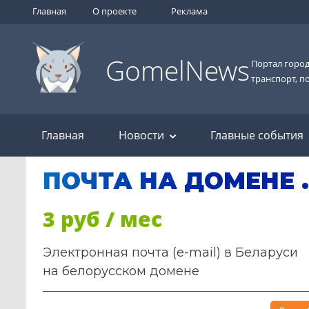
Главная
О проекте
Реклама
GomelNews
Портал город
транспорт, п
Главная
Новости
Главные события
ПОЧТА НА ДОМЕНЕ 
3 руб / мес
Электронная почта (e-mail) в Беларуси
на белорусском домене