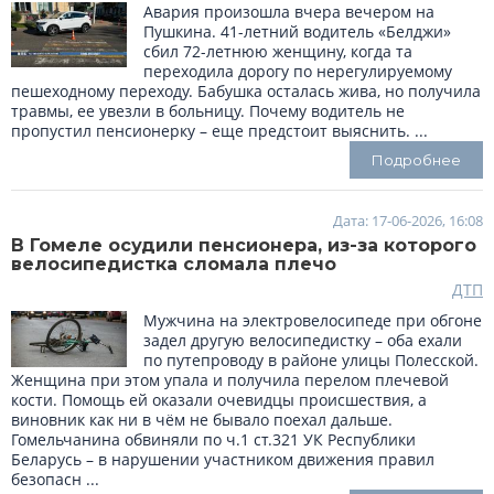
Авария произошла вчера вечером на
Пушкина. 41-летний водитель «Белджи»
сбил 72-летнюю женщину, когда та
переходила дорогу по нерегулируемому
пешеходному переходу. Бабушка осталась жива, но получила
травмы, ее увезли в больницу. Почему водитель не
пропустил пенсионерку – еще предстоит выяснить. ...
Подробнее
Дата: 17-06-2026, 16:08
В Гомеле осудили пенсионера, из-за которого
велосипедистка сломала плечо
ДТП
Мужчина на электровелосипеде при обгоне
задел другую велосипедистку – оба ехали
по путепроводу в районе улицы Полесской.
Женщина при этом упала и получила перелом плечевой
кости. Помощь ей оказали очевидцы происшествия, а
виновник как ни в чём не бывало поехал дальше.
Гомельчанина обвиняли по ч.1 ст.321 УК Республики
Беларусь – в нарушении участником движения правил
безопасн ...