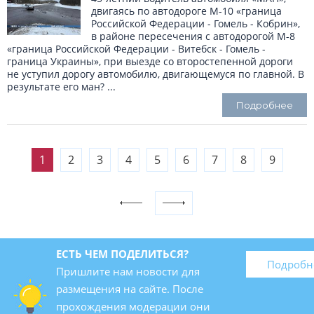
двигаясь по автодороге М-10 «граница
Российской Федерации - Гомель - Кобрин»,
в районе пересечения с автодорогой М-8
«граница Российской Федерации - Витебск - Гомель -
граница Украины», при выезде со второстепенной дороги
не уступил дорогу автомобилю, двигающемуся по главной. В
результате его ман? ...
Подробнее
1
2
3
4
5
6
7
8
9
ЕСТЬ ЧЕМ ПОДЕЛИТЬСЯ?
Подробн
Пришлите нам новости для
размещения на сайте. После
прохождения модерации они