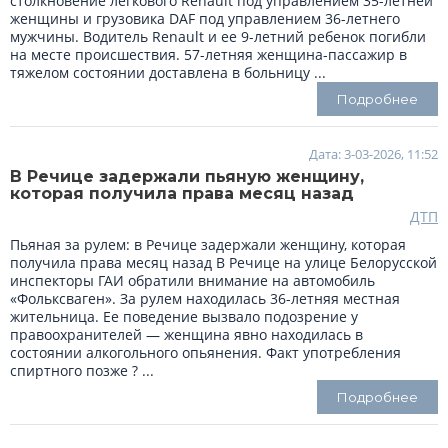
столкновение легкового Renault под управлением 35-летней
женщины и грузовика DAF под управлением 36-летнего
мужчины. Водитель Renault и ее 9-летний ребенок погибли
на месте происшествия. 57-летняя женщина-пассажир в
тяжелом состоянии доставлена в больницу ...
Подробнее
Дата: 3-03-2026, 11:52
В Речице задержали пьяную женщину,
которая получила права месяц назад
ДТП
Пьяная за рулем: в Речице задержали женщину, которая
получила права месяц назад В Речице на улице Белорусской
инспекторы ГАИ обратили внимание на автомобиль
«Фольксваген». За рулем находилась 36-летняя местная
жительница. Ее поведение вызвало подозрение у
правоохранителей — женщина явно находилась в
состоянии алкогольного опьянения. Факт употребления
спиртного позже ? ...
Подробнее