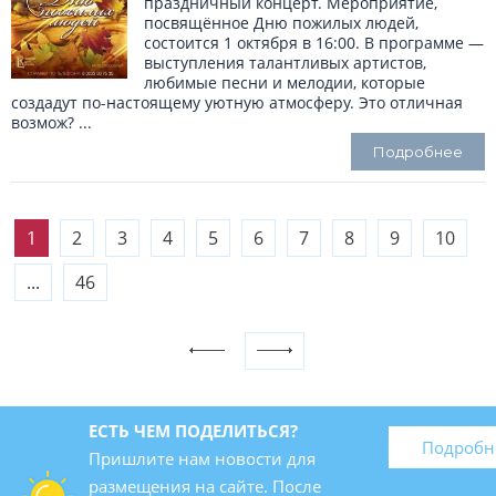
праздничный концерт. Мероприятие,
посвящённое Дню пожилых людей,
состоится 1 октября в 16:00. В программе —
выступления талантливых артистов,
любимые песни и мелодии, которые
создадут по-настоящему уютную атмосферу. Это отличная
возмож? ...
Подробнее
1
2
3
4
5
6
7
8
9
10
...
46
ЕСТЬ ЧЕМ ПОДЕЛИТЬСЯ?
Подробн
Пришлите нам новости для
размещения на сайте. После