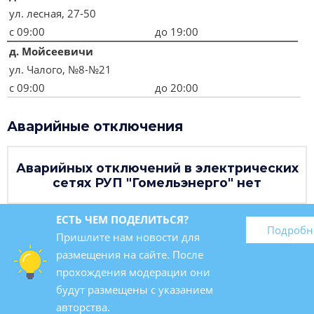
ул. лесная, 27-50
с
09:00
до
19:00
д. Мойсеевичи
ул. Чалого, №8-№21
с
09:00
до
20:00
Аварийные отключения
Аварийных отключений в электрических
сетях РУП "Гомельэнерго" нет
ЕСТЬ ЧЕМ ПОДЕЛИТЬСЯ?
Подробн
Пришлите нам новости для
размещения на сайте. После
прохождения модерации они
будут размещены с указанием
авторства.