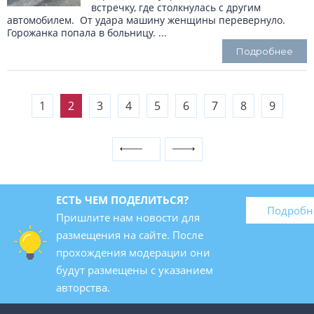
встречку, где столкнулась с другим
автомобилем. От удара машину женщины перевернуло.
Горожанка попала в больницу. ...
Подробнее
1
2
3
4
5
6
7
8
9
ЕСТЬ ЧЕМ ПОДЕЛИТЬСЯ?
Подробн
Пришлите нам новости для
размещения на сайте. После
прохождения модерации они
будут размещены с указанием
авторства.