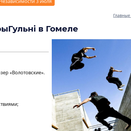
Независимости 3 июля
Главные
ыГульнi в Гомеле
озер «Волотовские».
ствиями;