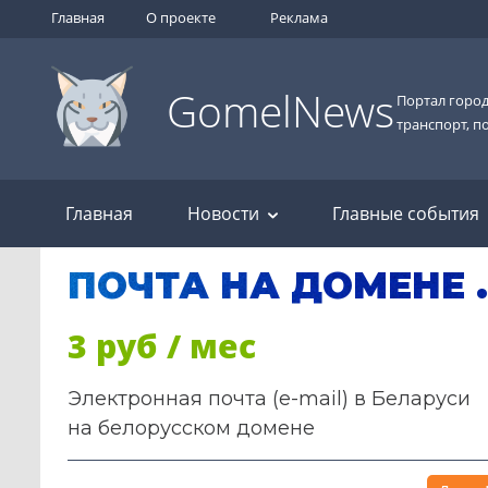
Главная
О проекте
Реклама
GomelNews
Портал город
транспорт, п
Главная
Новости
Главные события
ПОЧТА НА ДОМЕНЕ 
3 руб / мес
Электронная почта (e-mail) в Беларуси
на белорусском домене