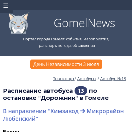
GomelNews
Портал города Гомеля: события, мероприятия,
транспорт, погода, объявления
День Независимости 3 июля
Транспорт
/
Автобусы
/
Автобус №13
Расписание автобуса
13
по
остановке "Дорожник" в Гомеле
В направлении "Химзавод
Микрорайон
Любенский"
Будни