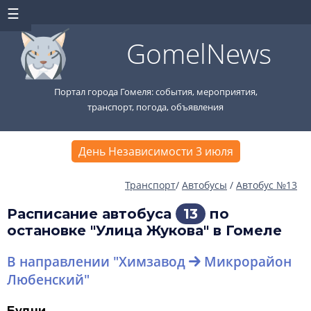
GomelNews
Портал города Гомеля: события, мероприятия,
транспорт, погода, объявления
День Независимости 3 июля
Транспорт
/
Автобусы
/
Автобус №13
Расписание автобуса
13
по
остановке "Улица Жукова" в Гомеле
В направлении "Химзавод
Микрорайон
Любенский"
Будни