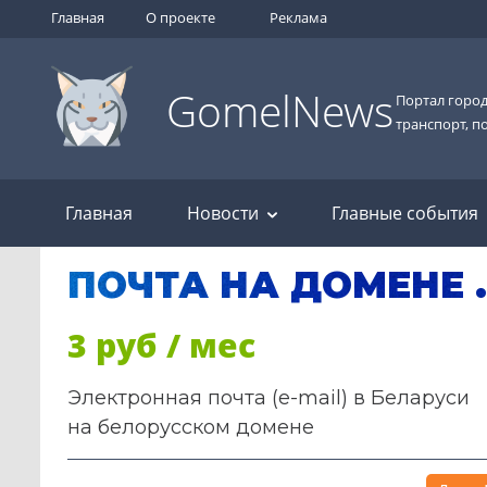
Главная
О проекте
Реклама
GomelNews
Портал город
транспорт, п
Главная
Новости
Главные события
ПОЧТА НА ДОМЕНЕ 
3 руб / мес
Электронная почта (e-mail) в Беларуси
на белорусском домене