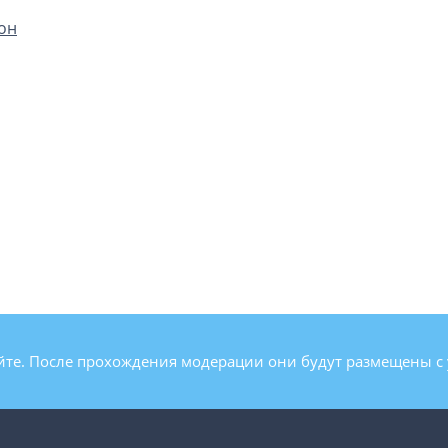
он
йте. После прохождения модерации они будут размещены с