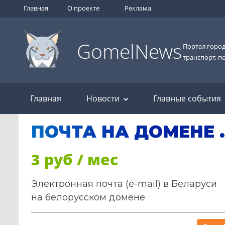
Главная
О проекте
Реклама
GomelNews
Портал город
транспорт, п
Главная
Новости
Главные события
ПОЧТА НА ДОМЕНЕ 
3 руб / мес
Электронная почта (e-mail) в Беларуси
на белорусском домене