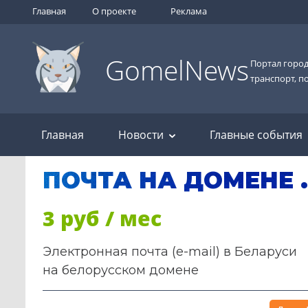
Главная
О проекте
Реклама
GomelNews
Портал город
транспорт, п
Главная
Новости
Главные события
ПОЧТА НА ДОМЕНЕ 
3 руб / мес
Электронная почта (e-mail) в Беларуси
на белорусском домене