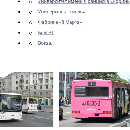
Университет имени Франциска Скорин
Универмаг «Гомель»
Фабрика «8 Марта»
БелГУТ
Вокзал