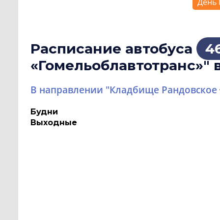
День 
Расписание автобуса
4
«Гомельоблавтотранс»" 
В направлении "Кладбище Рандовское
Будни
Выходные