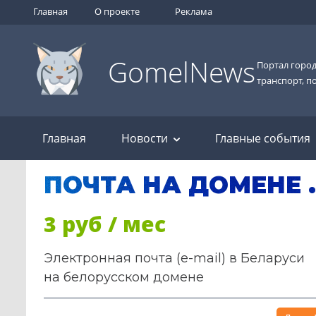
Главная
О проекте
Реклама
GomelNews
Портал город
транспорт, п
Главная
Новости
Главные события
ПОЧТА НА ДОМЕНЕ 
3 руб / мес
Электронная почта (e-mail) в Беларуси
на белорусском домене