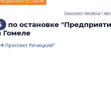
Независимости 3 июля
Транспорт
/
Автобусы
/
Авт
6
по остановке "Предприят
в Гомеле
Проспект Речицкий"