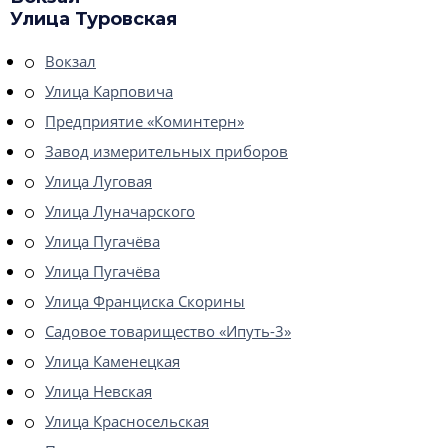
Улица Туровская
Вокзал
Улица Карповича
Предприятие «Коминтерн»
Завод измерительных приборов
Улица Луговая
Улица Луначарского
Улица Пугачёва
Улица Пугачёва
Улица Франциска Скорины
Садовое товарищество «Ипуть-3»
Улица Каменецкая
Улица Невская
Улица Красносельская