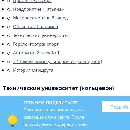
Проспект Октября
Предприятие «Татьяна»
Мотороремонтный завод
Областная больница
Технический университет
Горэлектротранспорт
Автобусный парк № 1
77 Технический университет (кольцевой)
История маршрута
Технический университет (кольцевой)
ЕСТЬ ЧЕМ ПОДЕЛИТЬСЯ?
Подробн
Пришлите нам новости для
размещения на сайте. После
прохождения модерации они