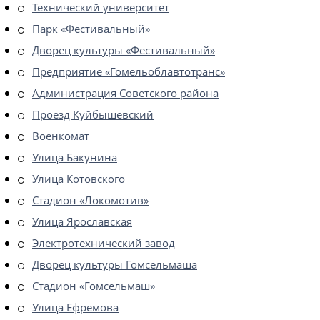
Технический университет
Парк «Фестивальный»
Дворец культуры «Фестивальный»
Предприятие «Гомельоблавтотранс»
Администрация Советского района
Проезд Куйбышевский
Военкомат
Улица Бакунина
Улица Котовского
Стадион «Локомотив»
Улица Ярославская
Электротехнический завод
Дворец культуры Гомсельмаша
Стадион «Гомсельмаш»
Улица Ефремова