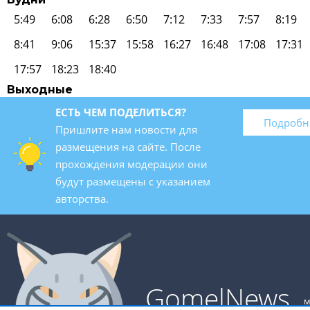
5:49
6:08
6:28
6:50
7:12
7:33
7:57
8:19
8:41
9:06
15:37
15:58
16:27
16:48
17:08
17:31
17:57
18:23
18:40
Выходные
ЕСТЬ ЧЕМ ПОДЕЛИТЬСЯ?
Подробн
Пришлите нам новости для
размещения на сайте. После
прохождения модерации они
будут размещены с указанием
авторства.
GomelNews
м