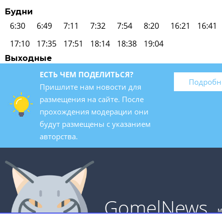
Будни
6:30
6:49
7:11
7:32
7:54
8:20
16:21
16:41
17:10
17:35
17:51
18:14
18:38
19:04
Выходные
ЕСТЬ ЧЕМ ПОДЕЛИТЬСЯ?
Подробн
Пришлите нам новости для
размещения на сайте. После
прохождения модерации они
будут размещены с указанием
авторства.
GomelNews
м