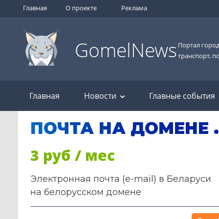
Главная
О проекте
Реклама
GomelNews
Портал город
транспорт, п
Главная
Новости
Главные события
ПОЧТА НА ДОМЕНЕ 
3 руб / мес
Электронная почта (e-mail) в Беларуси
на белорусском домене