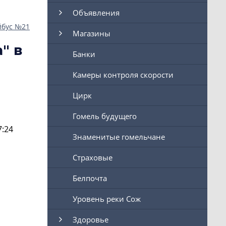
Объявления
йбус №21
Магазины
" в
Банки
Камеры контроля скорости
Цирк
Гомель будущего
7:24
Знаменитые гомельчане
Страховые
Белпочта
Уровень реки Сож
Здоровье