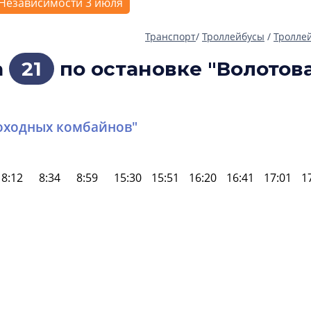
Независимости 3 июля
Транспорт
/
Троллейбусы
/
Тролле
а
21
по остановке "Волотова
оходных комбайнов"
8:12
8:34
8:59
15:30
15:51
16:20
16:41
17:01
1