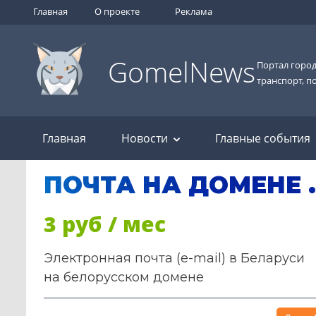
Главная
О проекте
Реклама
GomelNews
Портал город
транспорт, п
Главная
Новости
Главные события
ПОЧТА НА ДОМЕНЕ 
3 руб / мес
Электронная почта (e-mail) в Беларуси
на белорусском домене