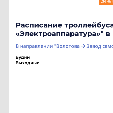
День 
Расписание троллейбус
«Электроаппаратура»" в
В направлении "Волотова
Завод сам
Будни
Выходные