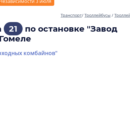
Независимости 3 июля
Транспорт
/
Троллейбусы
/
Тролле
а
21
по остановке "Завод
 Гомеле
оходных комбайнов"