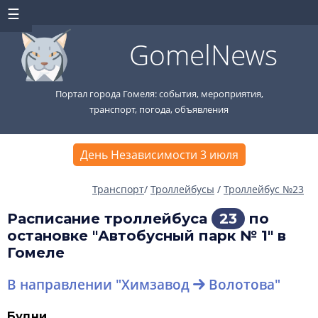
GomelNews
Портал города Гомеля: события, мероприятия,
транспорт, погода, объявления
День Независимости 3 июля
Транспорт
/
Троллейбусы
/
Троллейбус №23
Расписание троллейбуса
23
по
остановке "Автобусный парк № 1" в
Гомеле
В направлении "Химзавод
Волотова"
Будни