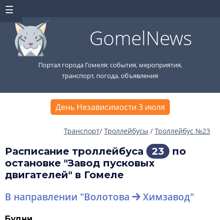
GomelNews
Портал города Гомеля: события, мероприятия,
транспорт, погода, объявления
День Независимости 3 июля
Транспорт
/
Троллейбусы
/
Троллейбус №23
Расписание троллейбуса
23
по
остановке "Завод пусковых
двигателей" в Гомеле
В направлении "Волотова
Химзавод"
Будни