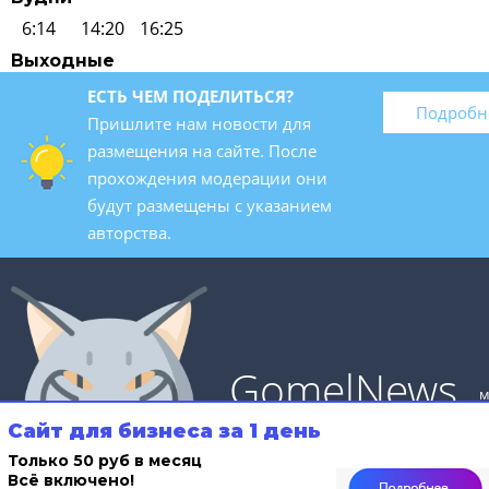
6:14
14:20
16:25
Выходные
ЕСТЬ ЧЕМ ПОДЕЛИТЬСЯ?
Подробн
Пришлите нам новости для
размещения на сайте. После
прохождения модерации они
будут размещены с указанием
авторства.
GomelNews
м
Сайт для бизнеса за 1 день
Только 50 руб в месяц
Всё включено!