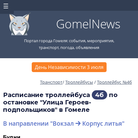
GomelNews
Портал города Гомеля: события, мероприятия,
транспорт, погода, объявления
День Независимости 3 июля
Транспорт
/
Троллейбусы
/
Троллейбус №4б
Расписание троллейбуса
4б
по
остановке "Улица Героев-
подпольщиков" в Гомеле
В направлении "Вокзал
Корпус литья"
Будни