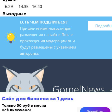
6:29
14:35
16:40
Выходные
ЕСТЬ ЧЕМ ПОДЕЛИТЬСЯ?
Подробн
Пришлите нам новости для
размещения на сайте. После
прохождения модерации они
будут размещены с указанием
авторства.
GomelNews
м
Сайт для бизнеса за 1 день
Только 50 руб в месяц
Всё включено!