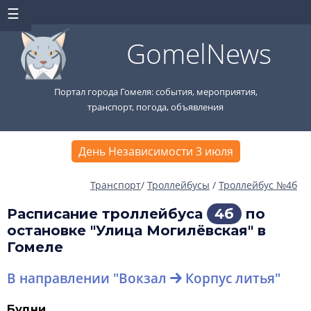
GomelNews
Портал города Гомеля: события, мероприятия,
транспорт, погода, объявления
День Независимости 3 июля
Транспорт
/
Троллейбусы
/
Троллейбус №4б
Расписание троллейбуса
4б
по
остановке "Улица Могилёвская" в
Гомеле
В направлении "Вокзал
Корпус литья"
Будни