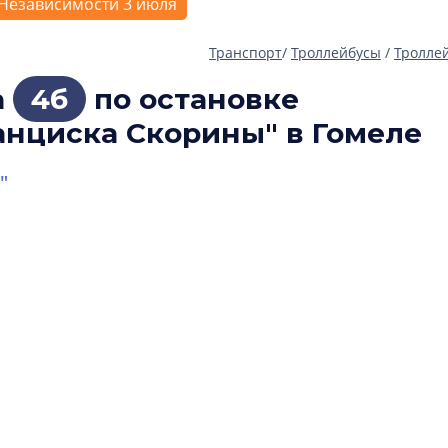
Независимости 3 июля
Транспорт
/
Троллейбусы
/
Тролле
а
4б
по остановке
анциска Скорины" в Гомеле
"