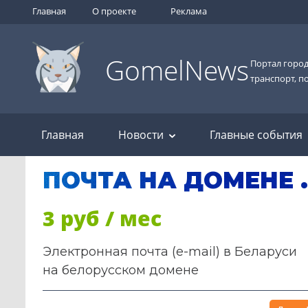
Главная
О проекте
Реклама
GomelNews
Портал город
транспорт, п
Главная
Новости
Главные события
ПОЧТА НА ДОМЕНЕ 
3 руб / мес
Электронная почта (e-mail) в Беларуси
на белорусском домене