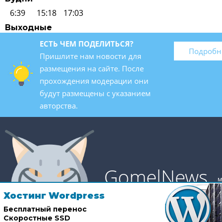
6:39
15:18
17:03
Выходные
ЕСТЬ ЧЕМ ПОДЕЛИТЬСЯ?
Подробн
Пришлите нам новости для
размещения на сайте. После
прохождения модерации они
будут размещены с указанием
авторства.
GomelNews
м
Хостинг Wordpress
Бесплатный перенос
Скоростные SSD