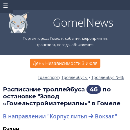
GomelNews
Портал города Гомеля: события, мероприятия,
транспорт, погода, объявления
День Независимости 3 июля
Транспорт
/
Троллейбусы
/
Троллейбус №4б
Расписание троллейбуса
4б
по
остановке "Завод
«Гомельстройматериалы»" в Гомеле
В направлении "Корпус литья
Вокзал"
Будни