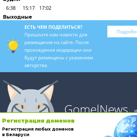
6:38
15:17
17:02
Выходные
ЕСТЬ ЧЕМ ПОДЕЛИТЬСЯ?
Подробн
Пришлите нам новости для
размещения на сайте. После
прохождения модерации они
будут размещены с указанием
авторства.
GomelNews
м
Регистрация доменов
Регистрация любых доменов
в Беларуси