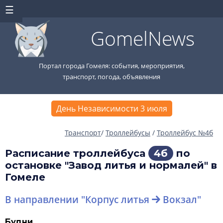
GomelNews
Портал города Гомеля: события, мероприятия,
транспорт, погода, объявления
День Независимости 3 июля
Транспорт
/
Троллейбусы
/
Троллейбус №4б
Расписание троллейбуса
4б
по
остановке "Завод литья и нормалей" в
Гомеле
В направлении "Корпус литья
Вокзал"
Будни