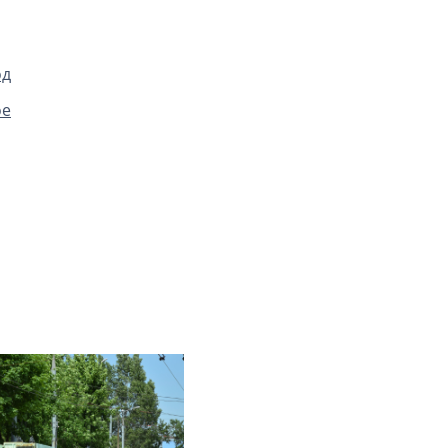
од
ое