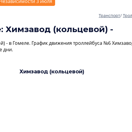
Независимости 3 июля
Транспорт
/
Тро
: Химзавод (кольцевой) -
й) - в Гомеле. График движения троллейбуса №6 Химзаво
е дни.
Химзавод (кольцевой)