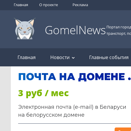
Главная
О проекте
Реклама
GomelNews
Портал город
транспорт, п
Главная
Новости
Главные события
ПОЧТА НА ДОМЕНЕ 
3 руб / мес
Электронная почта (e-mail) в Беларуси
на белорусском домене