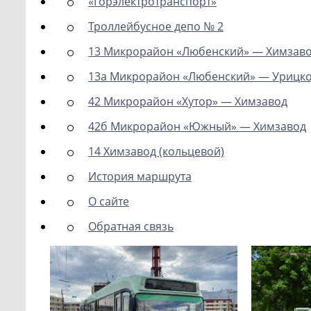
«Горэлектротранспорт»
Троллейбусное депо № 2
13 Микрорайон «Любенский» — Химзав
13а Микрорайон «Любенский» — Урицк
42 Микрорайон «Хутор» — Химзавод
42б Микрорайон «Южный» — Химзавод
14 Химзавод (кольцевой)
История маршрута
О сайте
Обратная связь