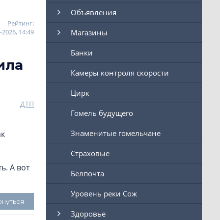
Объявления
Рейтинг:
-2026, 14:49
Магазины
Банки
ила
Камеры контроля скорости
Цирк
ДТП
Гомель будущего
Знаменитые гомельчане
ак
Страховые
ь. А вот
Белпочта
Уровень реки Сож
рнуться
Здоровье