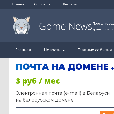
Главная
О проекте
Реклама
GomelNews
Портал город
транспорт, п
Главная
Новости
Главные события
ПОЧТА НА ДОМЕНЕ 
3 руб / мес
Электронная почта (e-mail) в Беларуси
на белорусском домене