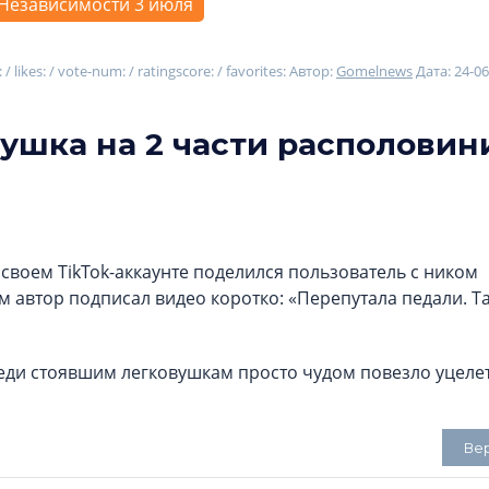
Независимости 3 июля
: / likes: / vote-num: / ratingscore: / favorites:
Автор:
Gomelnews
Дата: 24-06
ушка на 2 части располовин
своем TikTok-аккаунте поделился пользователь с ником
м автор подписал видео коротко: «Перепутала педали. Т
еди стоявшим легковушкам просто чудом повезло уцелет
Ве