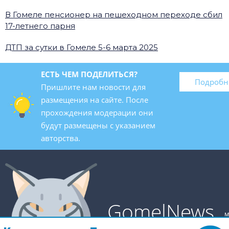
В Гомеле пенсионер на пешеходном переходе сбил
17-летнего парня
ДТП за сутки в Гомеле 5-6 марта 2025
ЕСТЬ ЧЕМ ПОДЕЛИТЬСЯ?
Подробн
Пришлите нам новости для
размещения на сайте. После
прохождения модерации они
будут размещены с указанием
авторства.
GomelNews
м