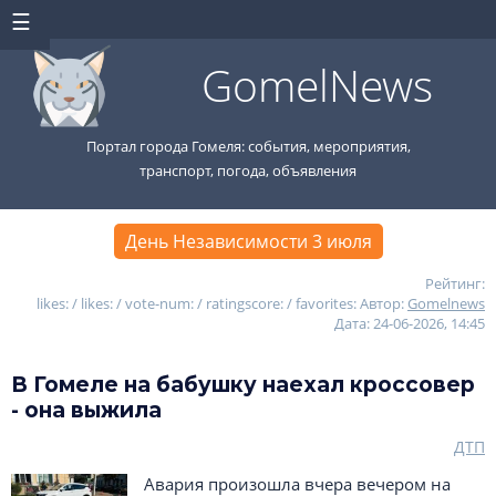
GomelNews
Портал города Гомеля: события, мероприятия,
транспорт, погода, объявления
День Независимости 3 июля
Рейтинг:
likes: / likes: / vote-num: / ratingscore: / favorites:
Автор:
Gomelnews
Дата: 24-06-2026, 14:45
В Гомеле на бабушку наехал кроссовер
- она выжила
ДТП
Авария произошла вчера вечером на