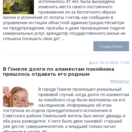
исполнилось 47 лет, была вынуждена
изменить место своего постоянного
проживания из-за беспечного образа
жизни и уклонения от оплаты счетов, как сообщили в
управлении юстиции областной администрации.Несмотря
на предупреждения, просьбы и даже прекращение подачи
коммунальных услуг, арендатор государственного жилья не
спешила погашать свои до? ...
Подробнее
Дата: 18-10-2024, 11:09
В Гомеле долги по алиментам покойника
пришлось отдавать его родным
Финансы
В городе Гомеле произошел уникальный
правовой случай, когда долги по алиментам
за покойного отца были возложены на его
наследников. Информацию об этом
поступила из отдела принудительного исполнения в
Советского районе.Гомельский житель был женат дважды и
оба раза разводился. У него было двое сыновей: старший
уже достиг совершеннолетия, а младший только начал
обучение в школе. Н? ...