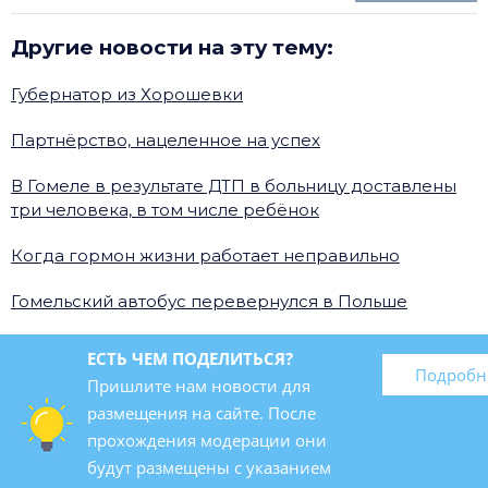
Другие новости на эту тему:
Губернатор из Хорошевки
Партнёрство, нацеленное на успех
В Гомеле в результате ДТП в больницу доставлены
три человека, в том числе ребёнок
Когда гормон жизни работает неправильно
Гомельский автобус перевернулся в Польше
ЕСТЬ ЧЕМ ПОДЕЛИТЬСЯ?
Подробн
Пришлите нам новости для
размещения на сайте. После
прохождения модерации они
будут размещены с указанием