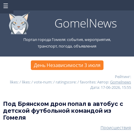
GomelNews
Портал города Гомеля: события, мероприятия,
транспорт, погода, объявления
День Независимости 3 июля
Рейтинг:
likes: / likes: / vote-num: / ratingscore: / favorites:
Автор:
Gomelnews
Дата: 17-06-2026, 15:55
Под Брянском дрон попал в автобус с
детской футбольной командой из
Гомеля
Происшествия