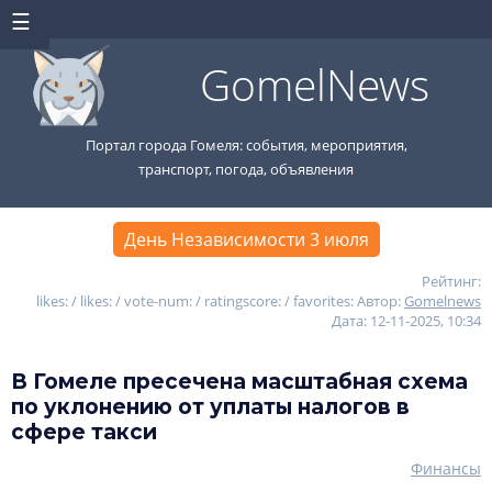
GomelNews
Портал города Гомеля: события, мероприятия,
транспорт, погода, объявления
День Независимости 3 июля
Рейтинг:
likes: / likes: / vote-num: / ratingscore: / favorites:
Автор:
Gomelnews
Дата: 12-11-2025, 10:34
В Гомеле пресечена масштабная схема
по уклонению от уплаты налогов в
сфере такси
Финансы