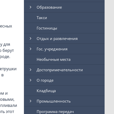
Образование
Такси
ресных
Гостиницы
Отдых и развлечения
у для
Гос. учреджения
о берут
роде.
Необычные места
петрушки
Достопримечательности
 в
О городе
Кладбища
ом и
ковыми,
Промышленность
апливали
ть этот
Программа передач