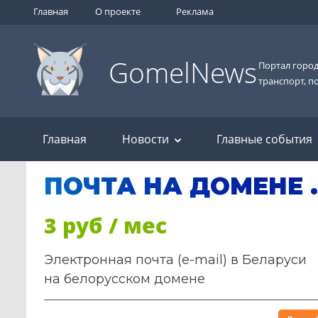
Главная
О проекте
Реклама
GomelNews
Портал город
транспорт, п
Главная
Новости
Главные события
ПОЧТА НА ДОМЕНЕ 
3 руб / мес
Электронная почта (e-mail) в Беларуси
на белорусском домене