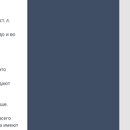
т. л.
до и во
это
дают
ьше.
всего
ца имеют