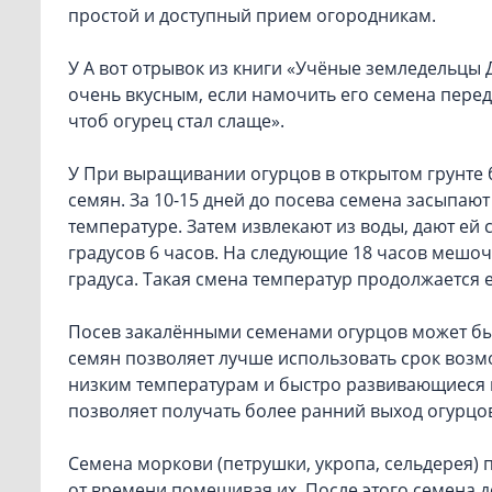
простой и доступный прием огородникам.
У А вот отрывок из книги «Учёные земледельцы Д
очень вкусным, если намочить его семена перед
чтоб огурец стал слаще».
У При выращивании огурцов в открытом грунте 
семян. За 10-15 дней до посева семена засыпаю
температуре. Затем извлекают из воды, дают ей 
градусов 6 часов. На следующие 18 часов мешоч
градуса. Такая смена температур продолжается 
Посев закалёнными семенами огурцов может бы
семян позволяет лучше использовать срок возм
низким температурам и быстро развивающиеся п
позволяет получать более ранний выход огурцов
Семена моркови (петрушки, укропа, сельдерея) п
от времени помешивая их. После этого семена д