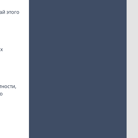
ай этого
их
тности,
но