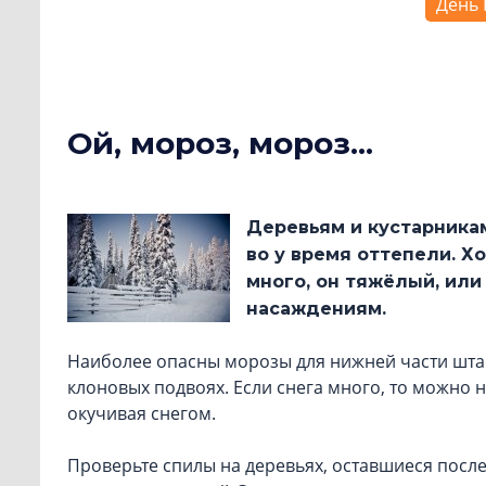
День 
Ой, мороз, мороз...
Деревьям и кустарника
во у время оттепели. Х
много, он тяжёлый, или
насаждениям.
Наиболее опасны морозы для нижней части штам
клоновых подвоях. Если снега много, то можно н
окучивая снегом.
Проверьте спилы на деревьях, оставшиеся посл