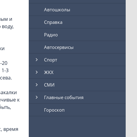
Автошколы
ным и
Справка
 воду,
Радио
Автосервисы
ки
Спорт
-20
 1-3
ЖКХ
сева.
СМИ
закалки
Главные события
йчивые к
быть,
Гороскоп
с, время