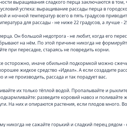
ности выращивания сладкого перца заключаются в том, 
 условий успеха: выращивание рассады перца в городск
ой и ночной температур всего в пять градусов приводит
ература для рассады - не ниже 22 градусов, а лучше - 2
ерца. Он большой недотрога - не любит, когда его пере
обрывают на нём. По этой причине никогда не формируй
йте при пересадке, стараясь не повредить корни.
оже осторожно, иначе обильной подкормкой можно сжеч
хорошее жидкое средство «Идеал». А если создадите рас
и не производить, рассада и так порадует вас.
ливайте их только тёплой водой. Пропалывайте и рыхлит
 подкармливайте: разведите коровий навоз и поливайте 
ги. На них и опираются растения, если плодов много. Во
му никогда не сажайте горький и сладкий перец рядом -