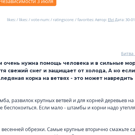
Независимости 3 июля
likes: / likes: / vote-num: / ratingscore: / favorites:
Автор:
Elvi
Дата: 30-01
Битва 
м очень нужна помощь человека и в сильные мор
отя свежий снег и защищает от холода, А но если
 ледяная корка на ветвях - это может навредить
ба, развилок крупных ветвей и для корней деревьев на
е беспокоиться. Если мало - штамбы и корни надо утепля
е весенней обрезки. Самые крупные вторично смажьте 