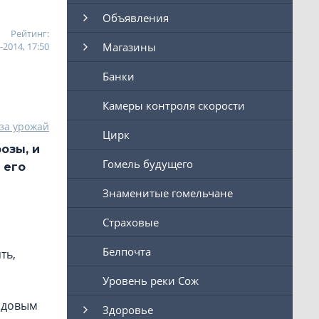
Объявления
Рейтинг:
-2014, 17:50
Магазины
Банки
Камеры контроля скорости
за урожай
Цирк
озы, и
Гомель будущего
 его
Знаменитые гомельчане
Страховые
Белпочта
ть,
Уровень реки Сож
садовым
Здоровье