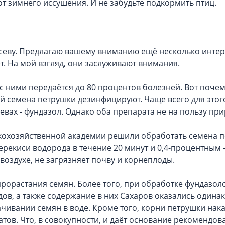
от зимнего иссушения. И не забудьте подкормить птиц.
посеву. Предлагаю вашему вниманию ещё несколько инте
ет. На мой взгляд, они заслуживают внимания.
 с ними передаётся до 80 процентов болезней. Вот почем
й семена петрушки дезинфицируют. Чаще всего для этог
евах - фундазол. Однако оба препарата не на пользу при
кохозяйственной академии решили обработать семена 
екиси водорода в течение 20 минут и 0,4-процентным -
воздухе, не загрязняет почву и корнеплоды.
прорастания семян. Более того, при обработке фундазол
ов, а также содержание в них Сахаров оказались одина
ачивании семян в воде. Кроме того, корни петрушки нак
ов. Что, в совокупности, и даёт основание рекомендова