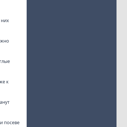
 них
ужно
углые
же к
анут
ри посеве