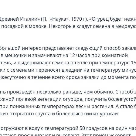
ревней Италии» (П., «Наука», 1970 г). «Огурец будет неж
 посадкой в молоке. Некоторые кладут семена в медовую
большой интерес представляет следующий способ закал
т в мешочки и замачивают на 12 часов при комнатной
стечь, и выдерживают семена в тепле при температуре 15
ки с семенами переносят в ледник на температуру минус
ежесуточно в течение всего срока закалки до момента по
ть произведён несколько раньше, чем обычно. Способ 
ожной полевой вегетации огурцов, получить более усто
ри пониженных температурах весны растения. А стало 
 из открытого грунта и более высокий их урожай.
огружают в воду с температурой 50 градусов на один ча
остают, просушивают и высевают. Этот приём ускоряет